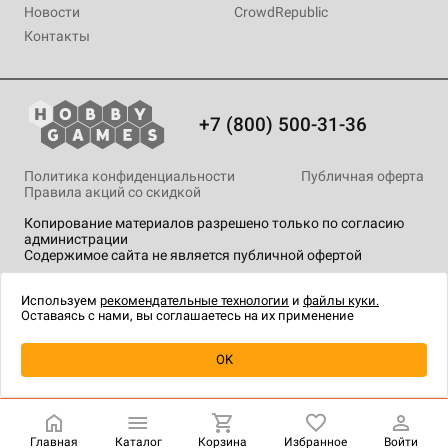
Новости
CrowdRepublic
Контакты
+7 (800) 500-31-36
Политика конфиденциальности
Публичная оферта
Правила акций со скидкой
Копирование материалов разрешено только по согласию
администрации
Содержимое сайта не является публичной офертой
На сайте Hobby Games применяются
рекомендательные
технологии
.
Используем
рекомендательные технологии
и
файлы куки.
Оставаясь с нами, вы соглашаетесь на их применение
Уведомить о наличии
OK
Главная
Каталог
Корзина
Избранное
Войти