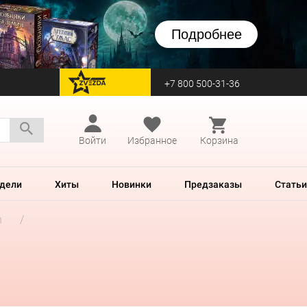
Подробнее
+7 800 500-31-36
перейти на Zvezda
Войти
Избранное
Корзина
дели
Хиты
Новинки
Предзаказы
Статьи
h