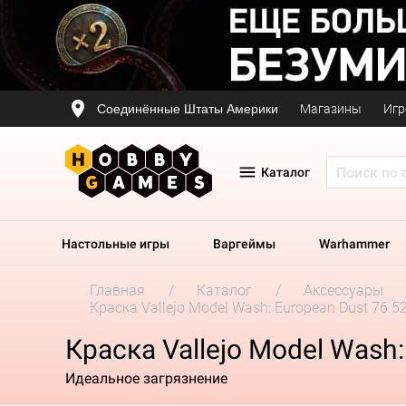
Соединённые Штаты Америки
Магазины
Игр
Каталог
Настольные игры
Варгеймы
Warhammer
Главная
Каталог
Аксессуары
Краска Vallejo Model Wash: European Dust 76.52
Краска Vallejo Model Wash:
Идеальное загрязнение