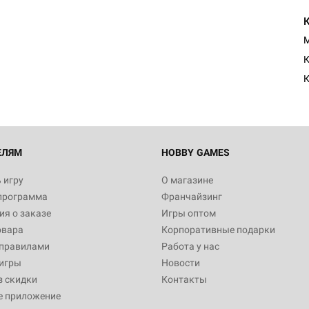
M
К
К
ЕЛЯМ
HOBBY GAMES
 игру
О магазине
программа
Франчайзинг
я о заказе
Игры оптом
овара
Корпоративные подарки
 правилами
Работа у нас
игры
Новости
з скидки
Контакты
е приложение