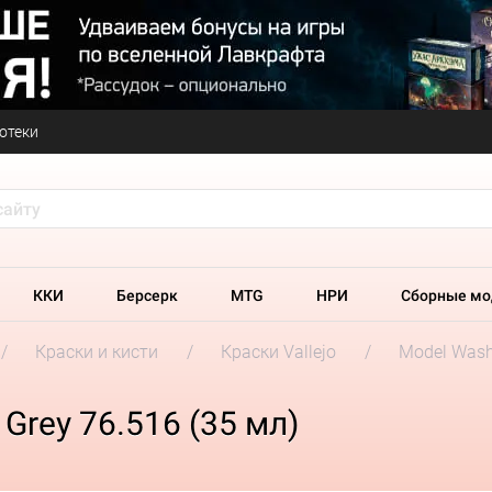
отеки
ККИ
Берсерк
MTG
НРИ
Сборные мо
Краски и кисти
Краски Vallejo
Model Was
 Grey 76.516 (35 мл)