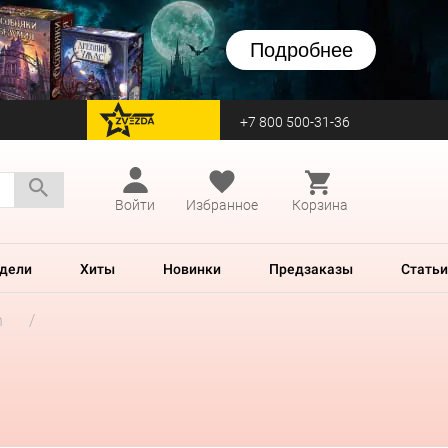
Подробнее
+7 800 500-31-36
перейти на Zvezda
Войти
Избранное
Корзина
дели
Хиты
Новинки
Предзаказы
Статьи
h