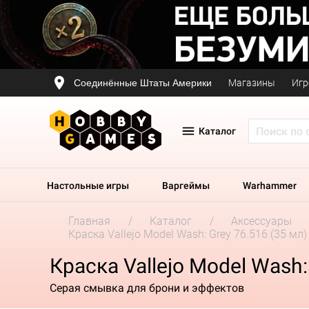
Соединённые Штаты Америки
Магазины
Игр
Каталог
Настольные игры
Варгеймы
Warhammer
Главная
Каталог
Аксессуары
Краска Vallejo Model Wash: Grey 76.516 (35 мл)
Краска Vallejo Model Wash:
Серая смывка для брони и эффектов