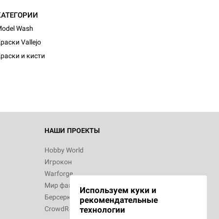
КАТЕГОРИИ
odel Wash
раски Vallejo
раски и кисти
НАШИ ПРОЕКТЫ
Hobby World
Игрокон
Warforge
Мир фантастики
Используем куки и
Берсерк
рекомендательные
CrowdRepublic
технологии