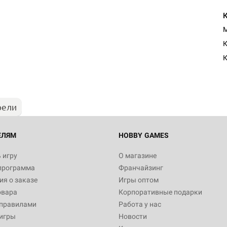
M
К
К
рели
ЕЛЯМ
HOBBY GAMES
 игру
О магазине
программа
Франчайзинг
я о заказе
Игры оптом
овара
Корпоративные подарки
 правилами
Работа у нас
игры
Новости