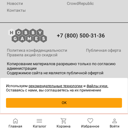
Новости
CrowdRepublic
Контакты
+7 (800) 500-31-36
Политика конфиденциальности
Публичная оферта
Правила акций со скидкой
Копирование материалов разрешено только по согласию
администрации
Содержимое сайта не является публичной офертой
На сайте Hobby Games применяются
рекомендательные
технологии
.
Используем
рекомендательные технологии
и
файлы куки.
Оставаясь с нами, вы соглашаетесь на их применение
Уведомить о наличии
OK
Главная
Каталог
Корзина
Избранное
Войти