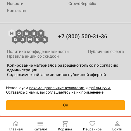
Новости
CrowdRepublic
Контакты
+7 (800) 500-31-36
Политика конфиденциальности
Публичная оферта
Правила акций со скидкой
Копирование материалов разрешено только по согласию
администрации
Содержимое сайта не является публичной офертой
На сайте Hobby Games применяются
рекомендательные
технологии
.
Используем
рекомендательные технологии
и
файлы куки.
Оставаясь с нами, вы соглашаетесь на их применение
Уведомить о наличии
OK
Главная
Каталог
Корзина
Избранное
Войти