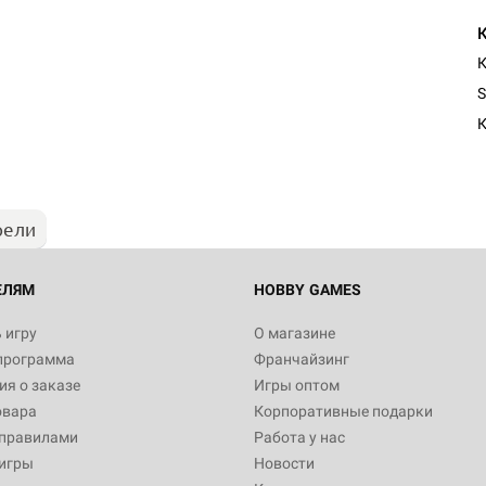
К
S
К
рели
ЕЛЯМ
HOBBY GAMES
 игру
О магазине
программа
Франчайзинг
я о заказе
Игры оптом
овара
Корпоративные подарки
 правилами
Работа у нас
игры
Новости