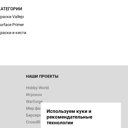
КАТЕГОРИИ
раски Vallejo
urface Primer
раски и кисти
НАШИ ПРОЕКТЫ
Hobby World
Игрокон
Warforge
Мир фантастики
Используем куки и
Берсерк
рекомендательные
CrowdRepublic
технологии