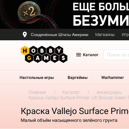
Соединённые Штаты Америки
Магазины
Игр
Каталог
Настольные игры
Варгеймы
Warhammer
Главная
Каталог
Аксессуары
Краска Vallejo Surface Primer: UK Bronze Green 
Краска Vallejo Surface Pri
Малый объём насыщенного зелёного грунта