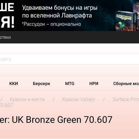
отеки
ККИ
Берсерк
MTG
НРИ
Сборные мо
Краски и кисти
Краски Vallejo
Surface Pri
70.607
mer: UK Bronze Green 70.607