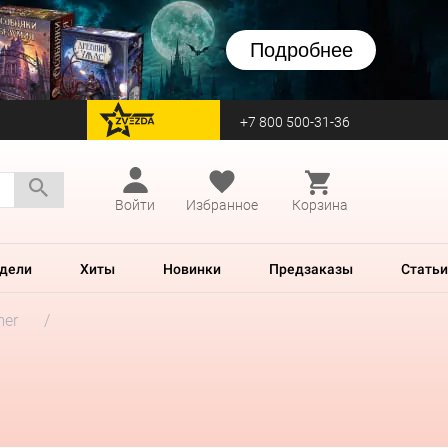
Подробнее
+7 800 500-31-36
перейти на Zvezda
Войти
Избранное
Корзина
дели
Хиты
Новинки
Предзаказы
Статьи
mer