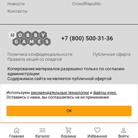
Новости
CrowdRepublic
Контакты
+7 (800) 500-31-36
Политика конфиденциальности
Публичная оферта
Правила акций со скидкой
Копирование материалов разрешено только по согласию
администрации
Содержимое сайта не является публичной офертой
На сайте Hobby Games применяются
рекомендательные
технологии
.
Используем
рекомендательные технологии
и
файлы куки.
Оставаясь с нами, вы соглашаетесь на их применение
Уведомить о наличии
OK
Главная
Каталог
Корзина
Избранное
Войти