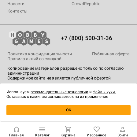
Новости
CrowdRepublic
Контакты
+7 (800) 500-31-36
Политика конфиденциальности
Публичная оферта
Правила акций со скидкой
Копирование материалов разрешено только по согласию
администрации
Содержимое сайта не является публичной офертой
На сайте Hobby Games применяются
рекомендательные
технологии
.
Используем
рекомендательные технологии
и
файлы куки.
Оставаясь с нами, вы соглашаетесь на их применение
Уведомить о наличии
OK
Главная
Каталог
Корзина
Избранное
Войти