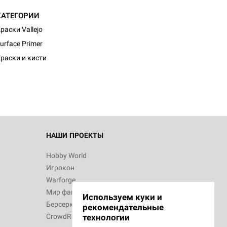
КАТЕГОРИИ
раски Vallejo
urface Primer
раски и кисти
НАШИ ПРОЕКТЫ
Hobby World
Игрокон
Warforge
Мир фантастики
Используем куки и
Берсерк
рекомендательные
CrowdRepublic
технологии