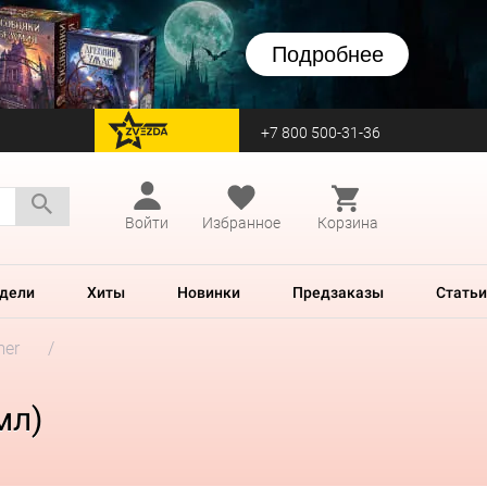
Подробнее
+7 800 500-31-36
перейти на Zvezda
Войти
Избранное
Корзина
дели
Хиты
Новинки
Предзаказы
Статьи
mer
мл)