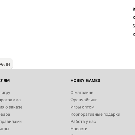
К
S
К
рели
ЕЛЯМ
HOBBY GAMES
 игру
О магазине
программа
Франчайзинг
я о заказе
Игры оптом
овара
Корпоративные подарки
 правилами
Работа у нас
игры
Новости