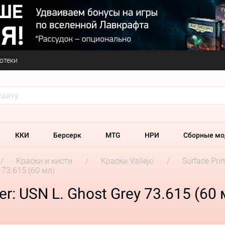
отеки
ККИ
Берсерк
MTG
НРИ
Сборные мо
Краски и кисти
Краски Vallejo
Surface Pri
 73.615 (60 мл)
er: USN L. Ghost Grey 73.615 (60 