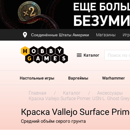
Соединённые Штаты Америки
Магазины
Игр
Каталог
Настольные игры
Варгеймы
Warhammer
Главная
Каталог
Аксессуары
Краска Vallejo Surface Primer: USN L. Ghost Grey
Краска Vallejo Surface Prim
Средний объём серого грунта