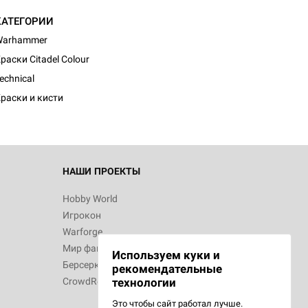
КАТЕГОРИИ
Warhammer
раски Citadel Colour
echnical
раски и кисти
НАШИ ПРОЕКТЫ
Hobby World
Игрокон
Warforge
Мир фантастики
Используем куки и
Берсерк
рекомендательные
CrowdRepublic
технологии
Это чтобы сайт работал лучше.