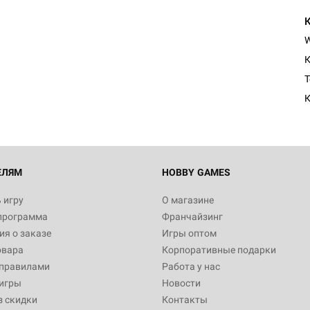
К
T
К
ЕЛЯМ
HOBBY GAMES
 игру
О магазине
программа
Франчайзинг
я о заказе
Игры оптом
овара
Корпоративные подарки
 правилами
Работа у нас
игры
Новости
з скидки
Контакты