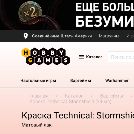
Соединённые Штаты Америки
Магазины
Игр
Каталог
Настольные игры
Варгеймы
Warhammer
Главная
Каталог
Варгеймы
Краска Technical: Stormshield (24 мл)
Краска Technical: Stormshi
Матовый лак