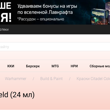
отеки
ККИ
Берсерк
MTG
НРИ
Сборные мо
Warhammer
Build & Paint
Краски Citadel Col
eld (24 мл)