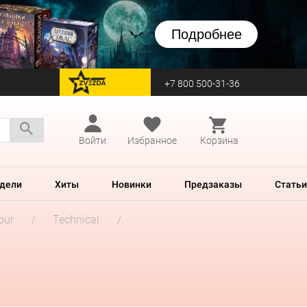
Подробнее
+7 800 500-31-36
перейти на Zvezda
Войти
Избранное
Корзина
дели
Хиты
Новинки
Предзаказы
Статьи
our
Technical