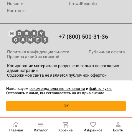
Новости
CrowdRepublic
Контакты
+7 (800) 500-31-36
Политика конфиденциальности
Публичная оферта
Правила акций со скидкой
Копирование материалов разрешено только по согласию
администрации
Содержимое сайта не является публичной офертой
На сайте Hobby Games применяются
рекомендательные
технологии
.
Используем
рекомендательные технологии
и
файлы куки.
Оставаясь с нами, вы соглашаетесь на их применение
Уведомить о наличии
OK
Главная
Каталог
Корзина
Избранное
Войти