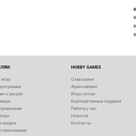
Настольная игра Hobby Worl
Египта
К
1 991
К
Настольная игра Hobby World
Белая смерть
12 990
ЕЛЯМ
HOBBY GAMES
 игру
О магазине
программа
Франчайзинг
Настольная игра Hobby Worl
я о заказе
Игры оптом
Аркхэма. Карточная игра
овара
Корпоративные подарки
3 490
 правилами
Работа у нас
игры
Новости
з скидки
Контакты
е приложение
Настольная игра Hobby Worl