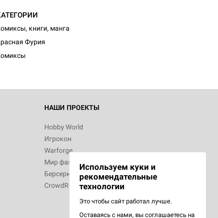
КАТЕГОРИИ
d Монстры
омиксы, книги, манга
расная Фурия
Комиксы
 Зомбицид:
НАШИ ПРОЕКТЫ
Hobby World
Игрокон
d Ужас
Warforge
Мир фантастики
Используем куки и
Берсерк
рекомендательные
CrowdRepublic
технологии
Это чтобы сайт работал лучше.
Оставаясь с нами, вы соглашаетесь на
d Ужас