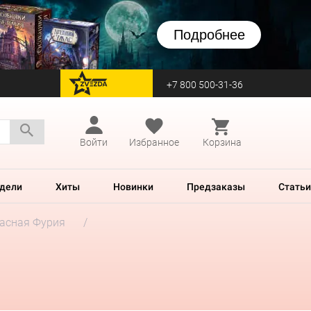
Подробнее
+7 800 500-31-36
перейти на Zvezda
Войти
Избранное
Корзина
дели
Хиты
Новинки
Предзаказы
Статьи
асная Фурия