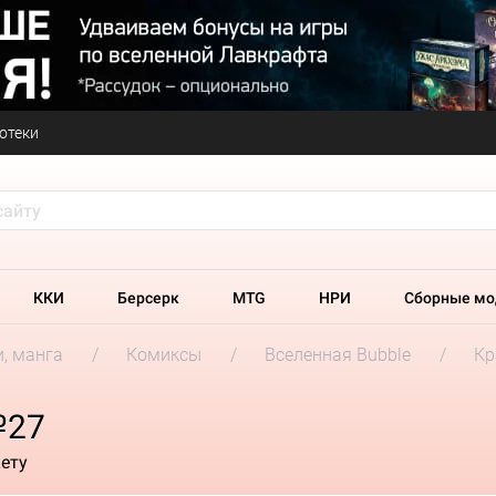
отеки
ККИ
Берсерк
MTG
НРИ
Сборные мо
и, манга
Комиксы
Вселенная Bubble
Кр
№27
ету