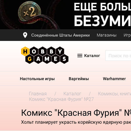
Соединённые Штаты Америки
Магазины
Игр
Каталог
Настольные игры
Варгеймы
Warhammer
Главная
Каталог
Комиксы, книг
Комикс "Красная Фурия" №27
Комикс "Красная Фурия" 
Хольт планирует украсть корейскую ядерную рак