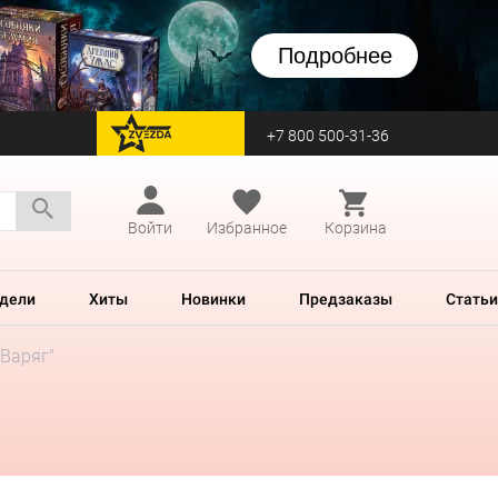
Подробнее
+7 800 500-31-36
перейти на Zvezda
Войти
Избранное
Корзина
дели
Хиты
Новинки
Предзаказы
Статьи
"Варяг"