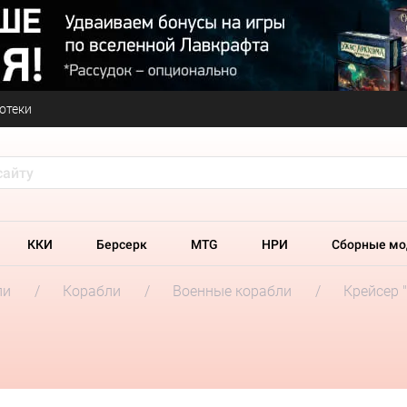
отеки
ККИ
Берсерк
MTG
НРИ
Сборные мо
ли
Корабли
Военные корабли
Крейсер 