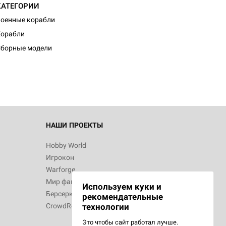
КАТЕГОРИИ
оенные корабли
Корабли
борные модели
НАШИ ПРОЕКТЫ
Hobby World
Игрокон
Warforge
Мир фантастики
Используем куки и
Берсерк
рекомендательные
CrowdRepublic
технологии
Это чтобы сайт работал лучше.