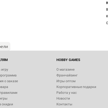
В
С
рели
ЕЛЯМ
HOBBY GAMES
 игру
О магазине
программа
Франчайзинг
я о заказе
Игры оптом
овара
Корпоративные подарки
 правилами
Работа у нас
игры
Новости
з скидки
Контакты