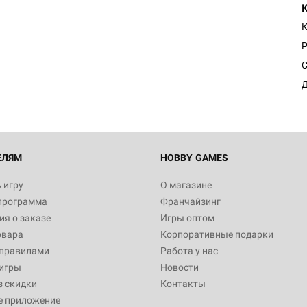
К
Настольная игра Hobby Worl
Египта
Р
1 991
С
Д
Настольная игра Hobby World
Белая смерть
12 990
ЕЛЯМ
HOBBY GAMES
 игру
О магазине
программа
Франчайзинг
Настольная игра Hobby Worl
я о заказе
Игры оптом
Аркхэма. Карточная игра
овара
Корпоративные подарки
3 490
 правилами
Работа у нас
игры
Новости
з скидки
Контакты
е приложение