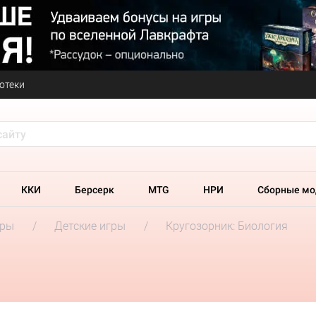
отеки
ККИ
Берсерк
MTG
НРИ
Сборные мо
гры
Детские игры
Кругозорник: Биология