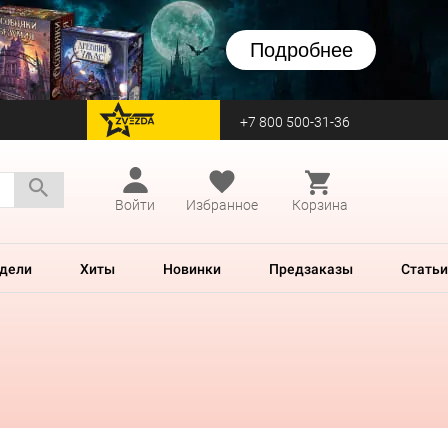
Подробнее
+7 800 500-31-36
перейти на Zvezda
Войти
Избранное
Корзина
дели
Хиты
Новинки
Предзаказы
Статьи