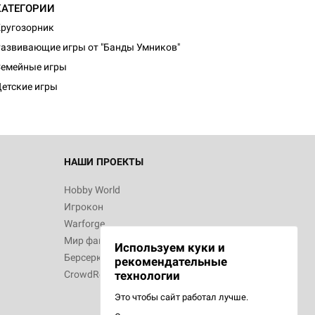
КАТЕГОРИИ
ругозорник
d Монстры
азвивающие игры от "Банды Умников"
емейные игры
етские игры
 Зомбицид:
НАШИ ПРОЕКТЫ
Hobby World
Игрокон
d Ужас
Warforge
Мир фантастики
Используем куки и
Берсерк
рекомендательные
CrowdRepublic
технологии
Это чтобы сайт работал лучше.