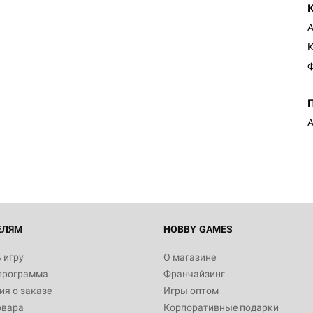
А
Ф
ЕЛЯМ
HOBBY GAMES
 игру
О магазине
программа
Франчайзинг
я о заказе
Игры оптом
овара
Корпоративные подарки