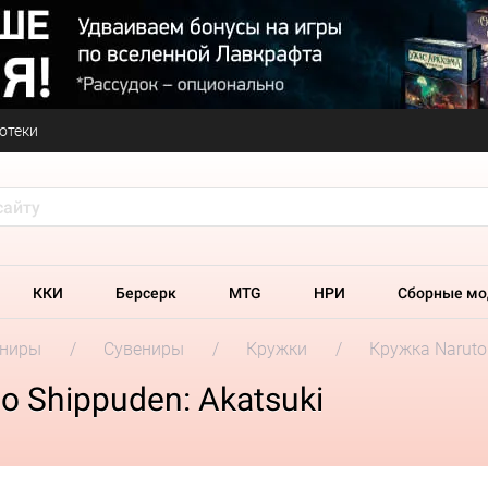
отеки
ККИ
Берсерк
MTG
НРИ
Сборные мо
ениры
Сувениры
Кружки
Кружка Naruto 
 Shippuden: Akatsuki