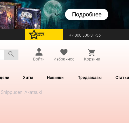
Подробнее
+7 800 500-31-36
перейти на Zvezda
Войти
Избранное
Корзина
дели
Хиты
Новинки
Предзаказы
Статьи
Shippuden: Akatsuki