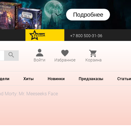
Подробнее
+7 800 500-31-36
перейти на Zvezda
Войти
Избранное
Корзина
дели
Хиты
Новинки
Предзаказы
Статьи
d Morty: Mr. Meeseeks Face