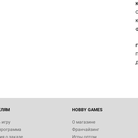
С
Ф
Настольная игра Hobby Worl
П
Египта
Д
1 991
Настольная игра Hobby World
Белая смерть
12 990
ЕЛЯМ
HOBBY GAMES
 игру
О магазине
программа
Франчайзинг
Настольная игра Hobby World
я о заказе
Игры оптом