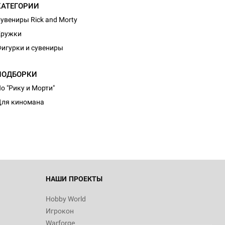
КАТЕГОРИИ
увениры Rick and Morty
Кружки
игурки и сувениры
ПОДБОРКИ
d Монстры
о "Рику и Морти"
ля киномана
 Зомбицид:
НАШИ ПРОЕКТЫ
Hobby World
Игрокон
 Берсерк.
Warforge