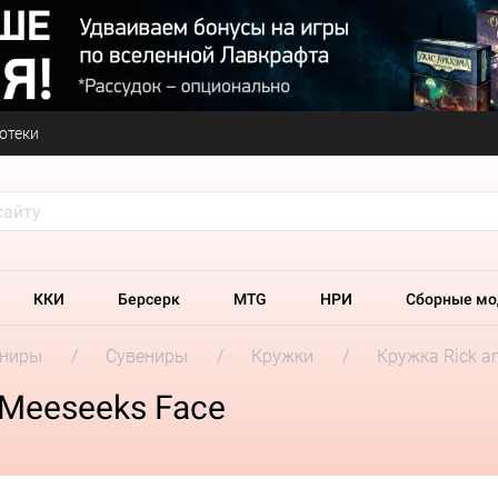
отеки
ККИ
Берсерк
MTG
НРИ
Сборные мо
ениры
Сувениры
Кружки
Кружка Rick an
. Meeseeks Face