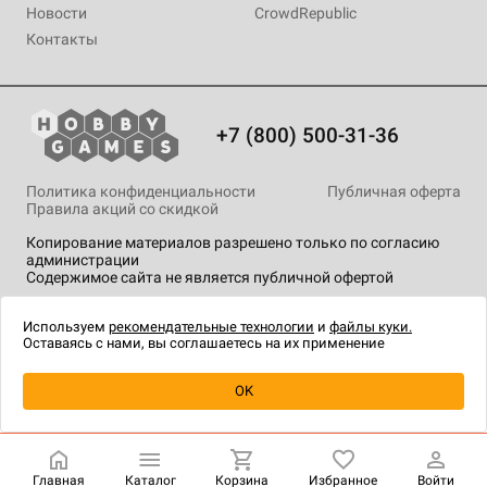
Новости
CrowdRepublic
Контакты
+7 (800) 500-31-36
Политика конфиденциальности
Публичная оферта
Правила акций со скидкой
Копирование материалов разрешено только по согласию
администрации
Содержимое сайта не является публичной офертой
На сайте Hobby Games применяются
рекомендательные
технологии
.
Используем
рекомендательные технологии
и
файлы куки.
Оставаясь с нами, вы соглашаетесь на их применение
Уведомить о наличии
OK
Главная
Каталог
Корзина
Избранное
Войти