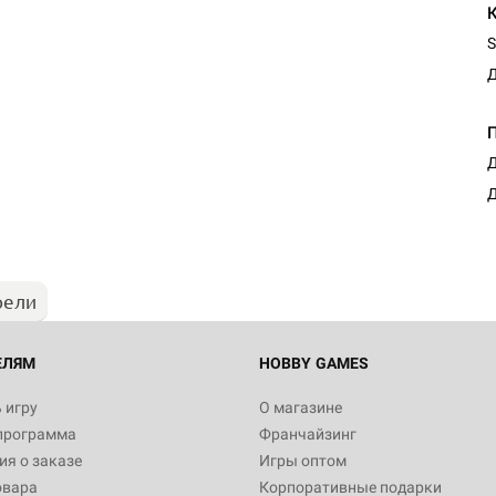
S
Д
Д
Д
рели
ЕЛЯМ
HOBBY GAMES
 игру
О магазине
программа
Франчайзинг
я о заказе
Игры оптом
овара
Корпоративные подарки