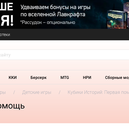
отеки
ККИ
Берсерк
MTG
НРИ
Сборные мо
гры
Детские игры
Кубики Историй: Первая по
помощь