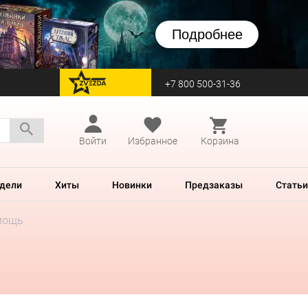
Подробнее
+7 800 500-31-36
перейти на Zvezda
Войти
Избранное
Корзина
дели
Хиты
Новинки
Предзаказы
Статьи
мощь