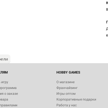
В
Настольная игра Hobby Worl
Д
Египта
К
1 991
рели
Настольная игра Hobby World
Белая смерть
12 990
ЕЛЯМ
HOBBY GAMES
 игру
О магазине
программа
Франчайзинг
Настольная игра Hobby World
я о заказе
Игры оптом
Сердце роя. Дисплей бустеро
овара
Корпоративные подарки
3 490
 правилами
Работа у нас