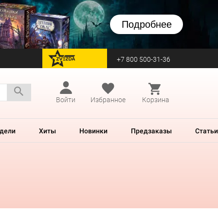
Подробнее
+7 800 500-31-36
перейти на Zvezda
Войти
Избранное
Корзина
дели
Хиты
Новинки
Предзаказы
Статьи