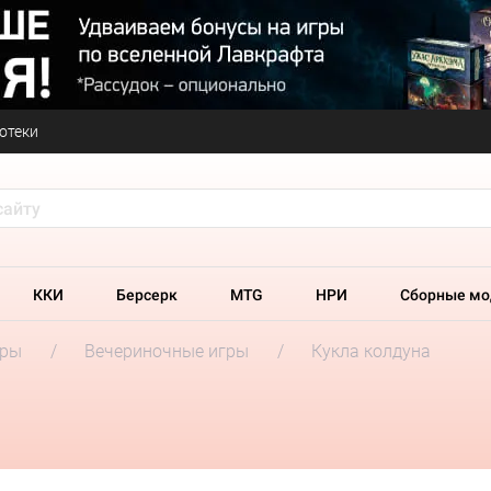
отеки
ККИ
Берсерк
MTG
НРИ
Сборные мо
гры
Вечериночные игры
Кукла колдуна