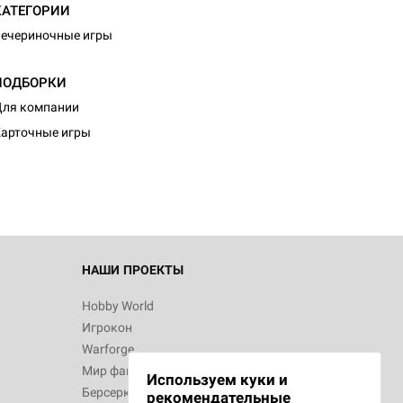
КАТЕГОРИИ
ечериночные игры
ПОДБОРКИ
d Монстры
ля компании
арточные игры
 Зомбицид:
НАШИ ПРОЕКТЫ
Hobby World
Игрокон
 Берсерк.
Warforge
в
Мир фантастики
Используем куки и
Берсерк
рекомендательные