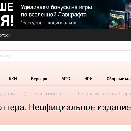
отеки
ККИ
Берсерк
MTG
НРИ
Сборные мо
и, манга
Руководства
Кулинарная книга Гарр
оттера. Неофициальное издание