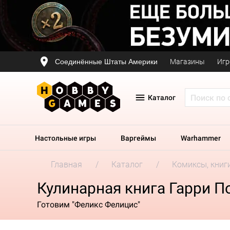
Соединённые Штаты Америки
Магазины
Игр
Каталог
Настольные игры
Варгеймы
Warhammer
Главная
Каталог
Комиксы, книг
Кулинарная книга Гарри П
Готовим "Феликс Фелицис"