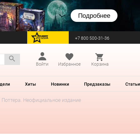
Подробнее
+7 800 500-31-36
перейти на Zvezda
Войти
Избранное
Корзина
дели
Хиты
Новинки
Предзаказы
Статьи
и Поттера. Неофициальное издание