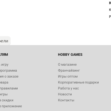
К
Р
рели
ЕЛЯМ
HOBBY GAMES
 игру
О магазине
программа
Франчайзинг
я о заказе
Игры оптом
овара
Корпоративные подарки
 правилами
Работа у нас
игры
Новости
з скидки
Контакты
е приложение