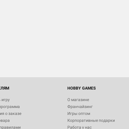
Настольная игра Hobby Worl
Египта
1 991
Настольная игра Hobby World
Белая смерть
12 990
ЕЛЯМ
HOBBY GAMES
 игру
О магазине
программа
Франчайзинг
Настольная игра Hobby World
я о заказе
Игры оптом
Сердце роя. Дисплей бустеро
овара
Корпоративные подарки
3 490
 правилами
Работа у нас