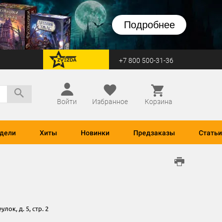
Подробнее
+7 800 500-31-36
перейти на Zvezda
Войти
Избранное
Корзина
дели
Хиты
Новинки
Предзаказы
Статьи
ок, д. 5, стр. 2