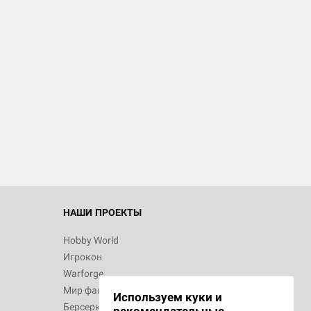
d Монстры
 Зомбицид:
НАШИ ПРОЕКТЫ
Hobby World
Игрокон
 Берсерк.
Warforge
в
Мир фантастики
Используем куки и
Берсерк