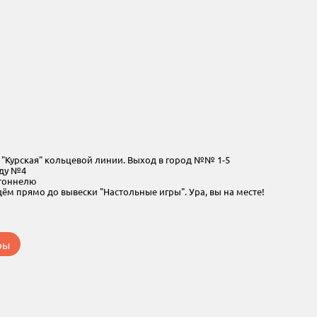
"Курская" кольцевой линии. Выход в город №№ 1-5
оду №4
 тоннелю
ём прямо до вывески "Настольные игры". Ура, вы на месте!
ры