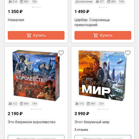
2-4
30+
10+
Дополнение
3-7
45+
10+
1 350 ₽
1 490 ₽
Нималия
Цербер: Сокровища
преисподней
Купить
Купить
1-2
45+
14+
1-5
45+
12+
2 190 ₽
3 990 ₽
Это безумное королевство
Этот безумный мир
3 отзыва