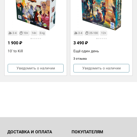
2-4
10+
14+
Eng
2-4
25-100
12+
1 900 ₽
3 490 ₽
10' tо Kill
Ещё один день
3 отзыва
Уведомить о наличии
Уведомить о наличии
ДОСТАВКА И ОПЛАТА
ПОКУПАТЕЛЯМ