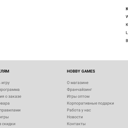
К
L
ЕЛЯМ
HOBBY GAMES
 игру
О магазине
программа
Франчайзинг
я о заказе
Игры оптом
овара
Корпоративные подарки
 правилами
Работа у нас
игры
Новости
з скидки
Контакты