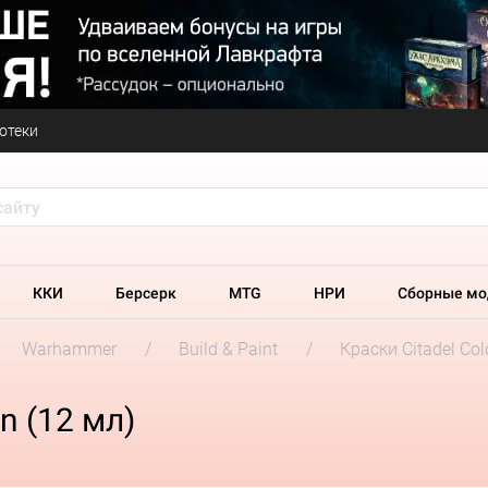
отеки
ККИ
Берсерк
MTG
НРИ
Сборные мо
Warhammer
Build & Paint
Краски Citadel Col
n (12 мл)