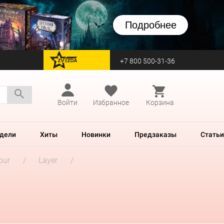
Подробнее
+7 800 500-31-36
перейти на Zvezda
Войти
Избранное
Корзина
дели
Хиты
Новинки
Предзаказы
Статьи
our
Layer