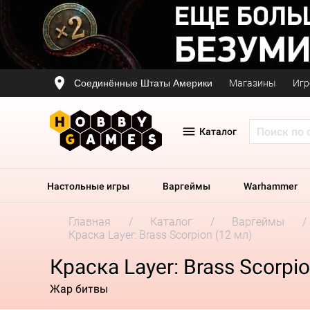
Соединённые Штаты Америки
Магазины
Игр
Каталог
Настольные игры
Варгеймы
Warhammer
Главная
Каталог
Варгеймы
Краска Layer: Brass Scorpion (12 мл)
Краска Layer: Brass Scorpio
Жар битвы