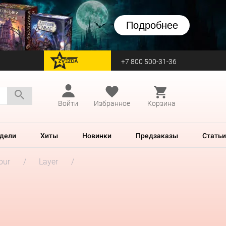
Подробнее
+7 800 500-31-36
перейти на Zvezda
Войти
Избранное
Корзина
дели
Хиты
Новинки
Предзаказы
Статьи
our
Layer