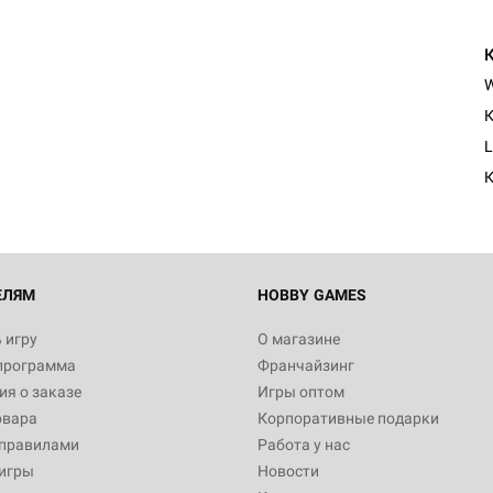
К
L
К
ЕЛЯМ
HOBBY GAMES
 игру
О магазине
программа
Франчайзинг
я о заказе
Игры оптом
овара
Корпоративные подарки
 правилами
Работа у нас
игры
Новости