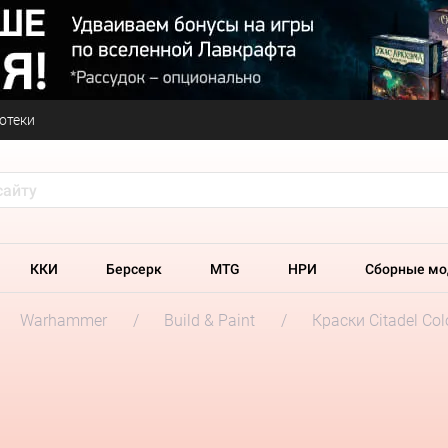
отеки
ККИ
Берсерк
MTG
НРИ
Сборные мо
Warhammer
Build & Paint
Краски Citadel Col