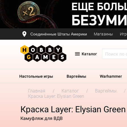
Соединённые Штаты Америки
Магазины
Игр
Каталог
Настольные игры
Варгеймы
Warhammer
Главная
Каталог
Варгеймы
Краска Layer: Elysian Green
Краска Layer: Elysian Green
Камуфляж для ВДВ