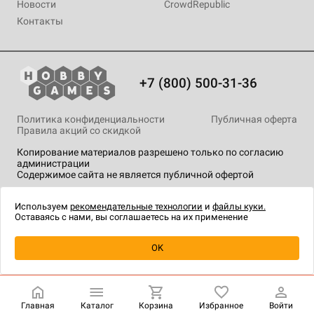
Новости
CrowdRepublic
Контакты
+7 (800) 500-31-36
Политика конфиденциальности
Публичная оферта
Правила акций со скидкой
Копирование материалов разрешено только по согласию
администрации
Содержимое сайта не является публичной офертой
На сайте Hobby Games применяются
рекомендательные
технологии
.
Используем
рекомендательные технологии
и
файлы куки.
Оставаясь с нами, вы соглашаетесь на их применение
Уведомить о наличии
OK
Главная
Каталог
Корзина
Избранное
Войти