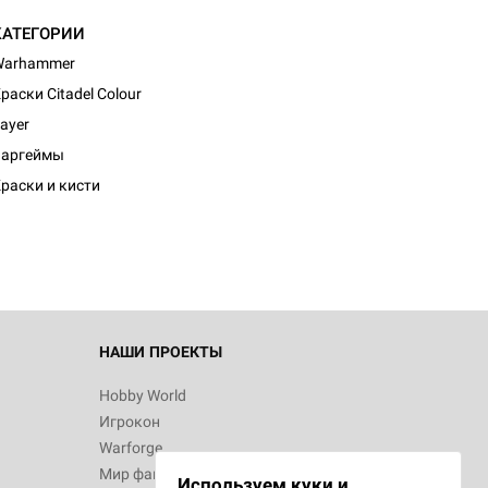
КАТЕГОРИИ
Warhammer
раски Citadel Colour
ayer
Варгеймы
раски и кисти
НАШИ ПРОЕКТЫ
Hobby World
Игрокон
Warforge
Мир фантастики
Используем куки и