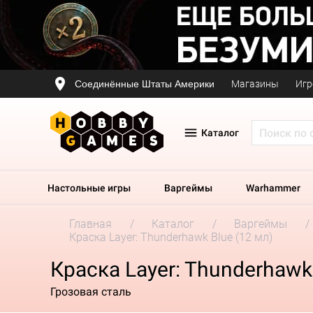
Соединённые Штаты Америки
Магазины
Игр
Каталог
Настольные игры
Варгеймы
Warhammer
Главная
Каталог
Варгеймы
Краска Layer: Thunderhawk Blue (12 мл)
Краска Layer: Thunderhawk 
Грозовая сталь