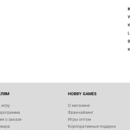
К
L
К
ЕЛЯМ
HOBBY GAMES
 игру
О магазине
программа
Франчайзинг
я о заказе
Игры оптом
овара
Корпоративные подарки