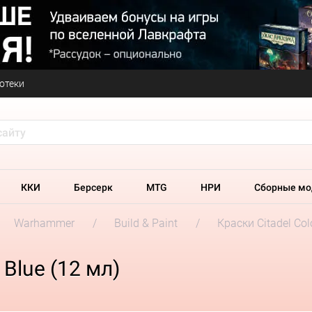
отеки
ККИ
Берсерк
MTG
НРИ
Сборные мо
Warhammer
Build & Paint
Краски Citadel Col
Blue (12 мл)