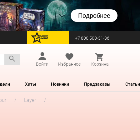
Подробнее
+7 800 500-31-36
перейти на Zvezda
Войти
Избранное
Корзина
дели
Хиты
Новинки
Предзаказы
Статьи
our
Layer