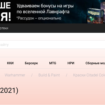
отеки
ККИ
Берсерк
MTG
НРИ
Сборные мо
Warhammer
Build & Paint
Краски Citadel Col
(2021)