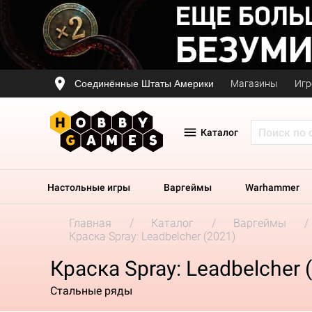
Соединённые Штаты Америки
Магазины
Игр
Каталог
Настольные игры
Варгеймы
Warhammer
Главная
Каталог
Варгеймы
Краска Spray: Leadbelcher (2021)
Краска Spray: Leadbelcher 
Стальные ряды