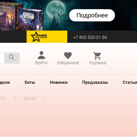
Подробнее
+7 800 500-31-36
перейти на Zvezda
Войти
Избранное
Корзина
дели
Хиты
Новинки
Предзаказы
Статьи
our
Spray