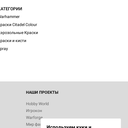
КАТЕГОРИИ
Warhammer
раски Citadel Colour
эрозольные Краски
раски и кисти
pray
НАШИ ПРОЕКТЫ
Hobby World
Игрокон
Warforge
Мир фантастики
Используем куки и