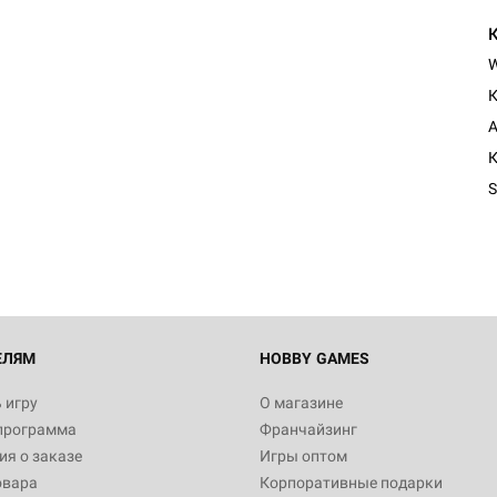
К
А
К
S
ЕЛЯМ
HOBBY GAMES
 игру
О магазине
программа
Франчайзинг
я о заказе
Игры оптом
овара
Корпоративные подарки