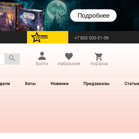
Подробнее
+7 800 500-31-36
перейти на Zvezda
Войти
Избранное
Корзина
дели
Хиты
Новинки
Предзаказы
Статьи