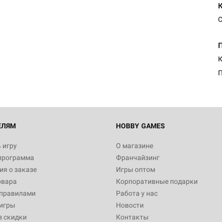
С
К
П
ЕЛЯМ
HOBBY GAMES
 игру
О магазине
программа
Франчайзинг
я о заказе
Игры оптом
овара
Корпоративные подарки
 правилами
Работа у нас
игры
Новости
з скидки
Контакты