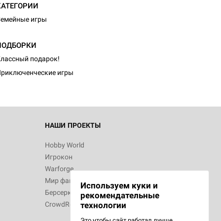
КАТЕГОРИИ
емейные игры
ПОДБОРКИ
лассный подарок!
риключенческие игры
НАШИ ПРОЕКТЫ
Hobby World
Игрокон
Warforge
Мир фантастики
Используем куки и
Берсерк
рекомендательные
CrowdRepublic
технологии
Это чтобы сайт работал лучше.