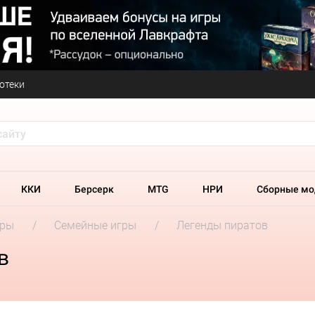
отеки
ККИ
Берсерк
MTG
НРИ
Сборные мо
гры
Семейные игры
Легенды пиратов
в