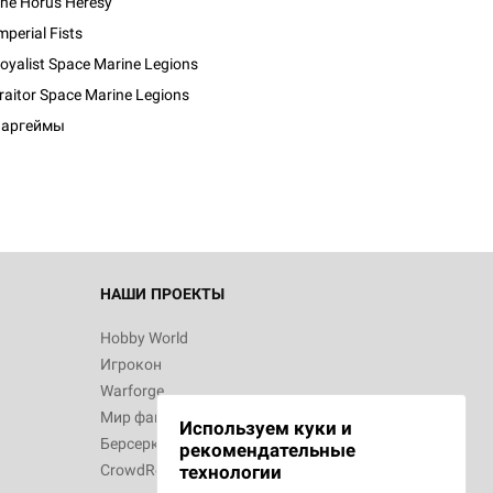
he Horus Heresy
mperial Fists
oyalist Space Marine Legions
d Монстры
raitor Space Marine Legions
Варгеймы
 Зомбицид:
НАШИ ПРОЕКТЫ
Hobby World
Игрокон
 Берсерк.
Warforge
в
Мир фантастики
Используем куки и
Берсерк
рекомендательные
CrowdRepublic
технологии