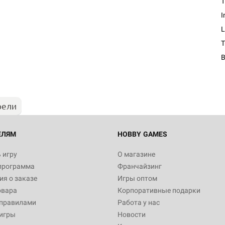
T
I
L
Настольная игра Hobby Worl
T
Египта
1 991
рели
Настольная игра Hobby World
Белая смерть
12 990
ЕЛЯМ
HOBBY GAMES
 игру
О магазине
программа
Франчайзинг
Настольная игра Hobby World
я о заказе
Игры оптом
Сердце роя. Дисплей бустеро
овара
Корпоративные подарки
3 490
 правилами
Работа у нас
игры
Новости