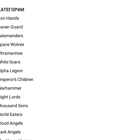
КАТЕГОРИИ
ron Hands
aven Guard
alamanders
pace Wolves
ltramarines
hite Scars
lpha Legion
mperor's Children
Warhammer
ight Lords
housand Sons
orld Eaters
lood Angels
ark Angels