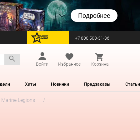
Подробнее
+7 800 500-31-36
перейти на Zvezda
Войти
Избранное
Корзина
дели
Хиты
Новинки
Предзаказы
Статьи
e Marine Legions