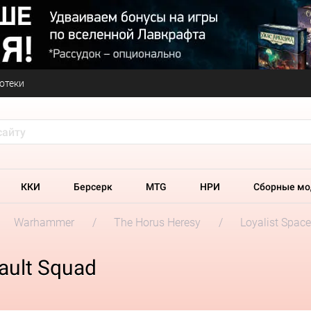
отеки
ККИ
Берсерк
MTG
НРИ
Сборные мо
Warhammer
The Horus Heresy
Loyalist Spac
ault Squad