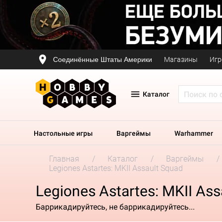
Соединённые Штаты Америки
Магазины
Игр
Каталог
Настольные игры
Варгеймы
Warhammer
Главная
Каталог
Варгеймы
Legiones Astartes: MKII Assault Squad
Legiones Astartes: MKII Ass
Баррикадируйтесь, не баррикадируйтесь...