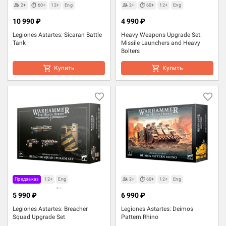
2+
60+
12+
Eng
2+
60+
12+
Eng
10 990 ₽
4 990 ₽
Legiones Astartes: Sicaran Battle
Heavy Weapons Upgrade Set:
Tank
Missile Launchers and Heavy
Bolters
Купить
Купить
Предзаказ
12+
Eng
2+
60+
12+
Eng
5 990 ₽
6 990 ₽
Legiones Astartes: Breacher
Legiones Astartes: Deimos
Squad Upgrade Set
Pattern Rhino