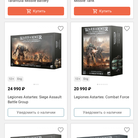
Tarantula Missile Battery
Missile Tank
Купить
Купить
12+
Eng
12+
Eng
24 990 ₽
20 990 ₽
Legiones Astartes: Siege Assault
Legiones Astartes: Combat Force
Battle Group
Уведомить о наличии
Уведомить о наличии