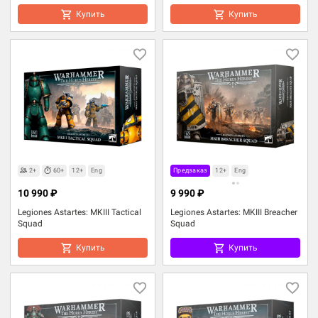
Купить
Купить
2+
60+
12+
Eng
Предзаказ
12+
Eng
10 990 ₽
9 990 ₽
Legiones Astartes: MKIII Tactical
Legiones Astartes: MKIII Breacher
Squad
Squad
Купить
Купить