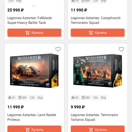
12+
Eng
2+
60+
12+
Eng
25 990 ₽
11 990 ₽
Legiones Astartes: Fellblade
Legiones Astartes: Cataphractii
Super-Heavy Battle Tank
Terminator Squad
Купить
Купить
2+
60+
12+
Eng
2+
60+
12+
Eng
11 990 ₽
9 990 ₽
Legiones Astartes: Land Raider
Legiones Astartes: Terminator
Proteus
Tartaros Squad
Купить
Купить