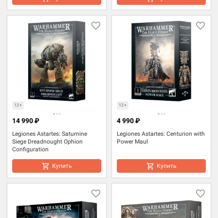
12+
12+
14 990 ₽
4 990 ₽
Legiones Astartes: Saturnine
Legiones Astartes: Centurion with
Siege Dreadnought Ophion
Power Maul
Configuration
Купить
Купить