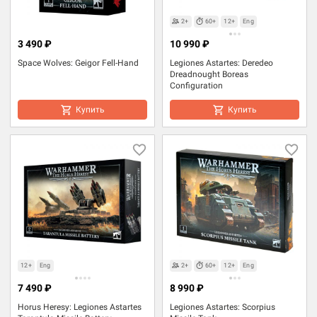
2+
60+
12+
Eng
3 490 ₽
10 990 ₽
Space Wolves: Geigor Fell-Hand
Legiones Astartes: Deredeo
Dreadnought Boreas
Configuration
Купить
Купить
12+
Eng
2+
60+
12+
Eng
7 490 ₽
8 990 ₽
Horus Heresy: Legiones Astartes
Legiones Astartes: Scorpius