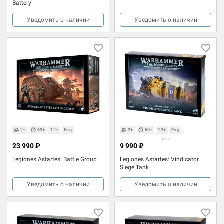
Battery
Уведомить о наличии
Уведомить о наличии
2+
60+
12+
Eng
2+
60+
12+
Eng
23 990 ₽
9 990 ₽
Legiones Astartes: Battle Group
Legiones Astartes: Vindicator
Siege Tank
Уведомить о наличии
Уведомить о наличии