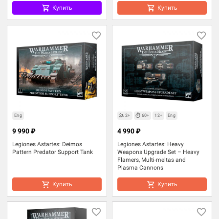
Купить
Купить
Eng
2+
60+
12+
Eng
9 990 ₽
4 990 ₽
Legiones Astartes: Deimos
Legiones Astartes: Heavy
Pattern Predator Support Tank
Weapons Upgrade Set – Heavy
Flamers, Multi-meltas and
Plasma Cannons
Купить
Купить