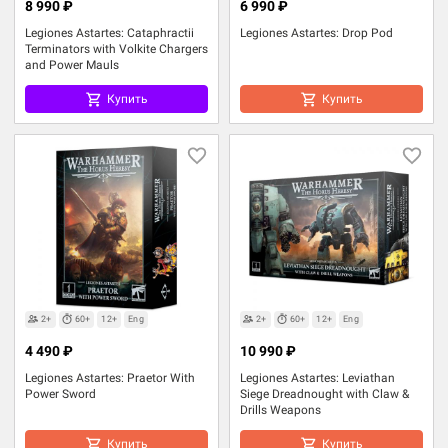
8 990 ₽
6 990 ₽
Legiones Astartes: Cataphractii
Legiones Astartes: Drop Pod
Terminators with Volkite Chargers
and Power Mauls
Купить
Купить
2+
60+
12+
Eng
2+
60+
12+
Eng
4 490 ₽
10 990 ₽
Legiones Astartes: Praetor With
Legiones Astartes: Leviathan
Power Sword
Siege Dreadnought with Claw &
Drills Weapons
Купить
Купить