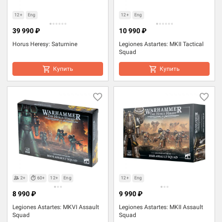
12+
Eng
12+
Eng
39 990 ₽
10 990 ₽
Horus Heresy: Saturnine
Legiones Astartes: MKII Tactical
Squad
Купить
Купить
2+
60+
12+
Eng
12+
Eng
8 990 ₽
9 990 ₽
Legiones Astartes: MKVI Assault
Legiones Astartes: MKII Assault
Squad
Squad