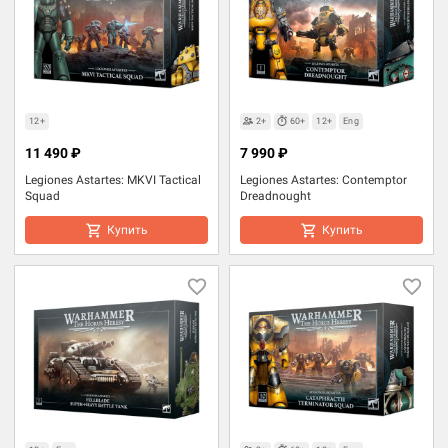
12+
2+
60+
12+
Eng
11 490 ₽
7 990 ₽
Legiones Astartes: MKVI Tactical
Legiones Astartes: Contemptor
Squad
Dreadnought
Купить
Купить