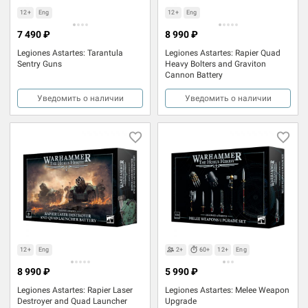
12+
Eng
12+
Eng
7 490 ₽
8 990 ₽
Legiones Astartes: Tarantula
Legiones Astartes: Rapier Quad
Sentry Guns
Heavy Bolters and Graviton
Cannon Battery
Уведомить о наличии
Уведомить о наличии
12+
Eng
2+
60+
12+
Eng
8 990 ₽
5 990 ₽
Legiones Astartes: Rapier Laser
Legiones Astartes: Melee Weapon
Destroyer and Quad Launcher
Upgrade