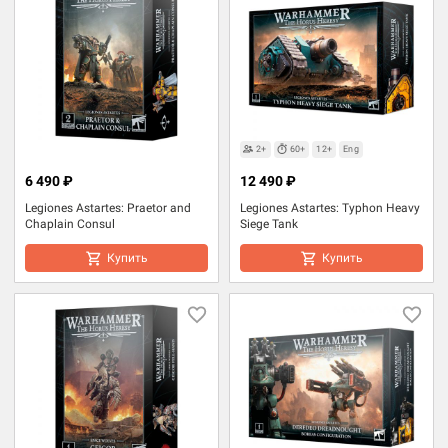
2+
60+
12+
Eng
6 490 ₽
12 490 ₽
Legiones Astartes: Praetor and
Legiones Astartes: Typhon Heavy
Chaplain Consul
Siege Tank
Купить
Купить