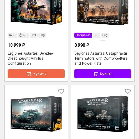
2+
60+
12+
Eng
Предзаказ
12+
Eng
10 990 ₽
8 990 ₽
Legiones Astartes: Deredeo
Legiones Astartes: Cataphractii
Dreadnought Anvilus
Terminators with Combi-bolters
Configuration
and Power Fists
Купить
Купить