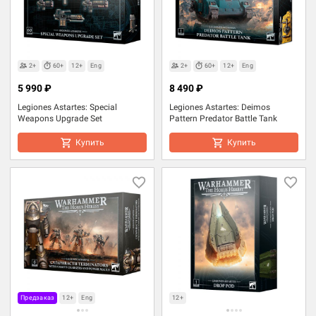
2+
60+
12+
Eng
2+
60+
12+
Eng
5 990 ₽
8 490 ₽
Legiones Astartes: Special
Legiones Astartes: Deimos
Weapons Upgrade Set
Pattern Predator Battle Tank
Купить
Купить
Предзаказ
12+
Eng
12+