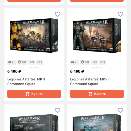
2+
60+
12+
Eng
2+
60+
12+
Eng
6 490 ₽
6 490 ₽
Legiones Astartes: MKIII
Legiones Astartes: MKVI
Command Squad
Command Squad
Купить
Купить