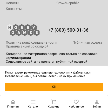
Новости
CrowdRepublic
Контакты
+7 (800) 500-31-36
Политика конфиденциальности
Публичная оферта
Правила акций со скидкой
Копирование материалов разрешено только по согласию
администрации
Содержимое сайта не является публичной офертой
На сайте Hobby Games применяются
рекомендательные
технологии
.
Используем
рекомендательные технологии
и
файлы куки.
Оставаясь с нами, вы соглашаетесь на их применение
OK
Купить
| 5 990 ₽
Главная
Каталог
Корзина
Избранное
Войти