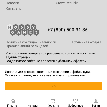
Новости
CrowdRepublic
Контакты
+7 (800) 500-31-36
Политика конфиденциальности
Публичная оферта
Правила акций со скидкой
Копирование материалов разрешено только по согласию
администрации
Содержимое сайта не является публичной офертой
На сайте Hobby Games применяются
рекомендательные
технологии
.
Используем
рекомендательные технологии
и
файлы куки.
Оставаясь с нами, вы соглашаетесь на их применение
Уведомить о наличии
OK
Главная
Каталог
Корзина
Избранное
Войти