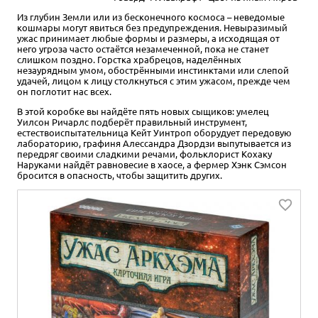
Из глубин Земли или из бесконечного космоса – неведомые
кошмары могут явиться без предупреждения. Невыразимый
ужас принимает любые формы и размеры, а исходящая от
него угроза часто остаётся незамеченной, пока не станет
слишком поздно. Горстка храбрецов, наделённых
незаурядным умом, обострёнными инстинктами или слепой
удачей, лицом к лицу столкнуться с этим ужасом, прежде чем
он поглотит нас всех.
В этой коробке вы найдёте пять новых сыщиков: умелец
Уилсон Ричарлс подберёт правильный инструмент,
естествоиспытательница Кейт Уинтроп оборудует передовую
лабораторию, графиня Алессандра Дзордзи выпутывается из
передряг своими сладкими речами, фольклорист Кохаку
Наруками найдёт равновесие в хаосе, а фермер Хэнк Сэмсон
бросится в опасность, чтобы защитить других.