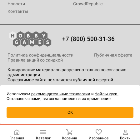
Новости
CrowdRepublic
Контакты
+7 (800) 500-31-36
Политика конфиденциальности
Публичная оферта
Правила акций со скидкой
Копирование материалов разрешено только по согласию
администрации
Содержимое сайта не является публичной офертой
На сайте Hobby Games применяются
рекомендательные
технологии
.
Используем
рекомендательные технологии
и
файлы куки.
Оставаясь с нами, вы соглашаетесь на их применение
OK
Купить
| 2 990 ₽
Главная
Каталог
Корзина
Избранное
Войти