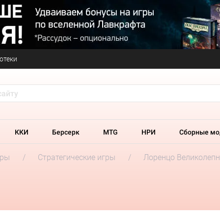
отеки
ККИ
Берсерк
MTG
НРИ
Сборные мо
гры
Стратегические игры
Лоренцо Великолеп