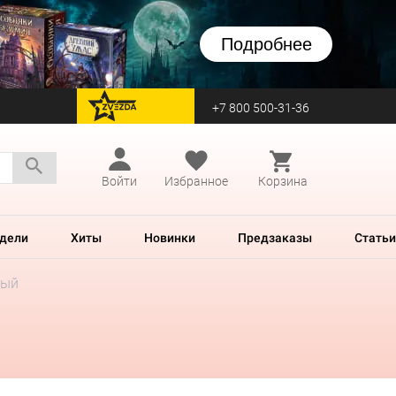
Подробнее
+7 800 500-31-36
перейти на Zvezda
Войти
Избранное
Корзина
дели
Хиты
Новинки
Предзаказы
Статьи
ный