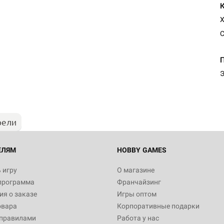
Х
С
Настольная игра Hobby Worl
Египта
Э
1 991
рели
Настольная игра Hobby World
Белая смерть
12 990
ЕЛЯМ
HOBBY GAMES
 игру
О магазине
программа
Франчайзинг
Настольная игра Hobby World
я о заказе
Игры оптом
Сердце роя. Дисплей бустеро
овара
Корпоративные подарки
3 490
 правилами
Работа у нас