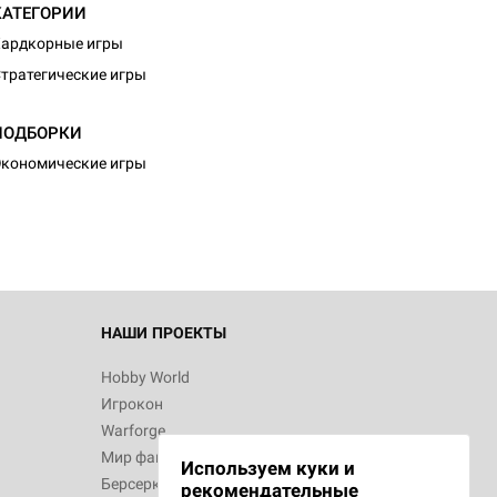
КАТЕГОРИИ
ардкорные игры
тратегические игры
d Монстры
ПОДБОРКИ
кономические игры
 Зомбицид:
НАШИ ПРОЕКТЫ
Hobby World
Игрокон
 Берсерк.
Warforge
в
Мир фантастики
Используем куки и
Берсерк
рекомендательные