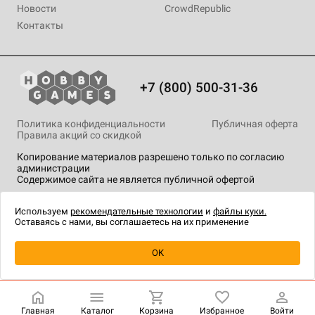
Новости
CrowdRepublic
Контакты
+7 (800) 500-31-36
Политика конфиденциальности
Публичная оферта
Правила акций со скидкой
Копирование материалов разрешено только по согласию
администрации
Содержимое сайта не является публичной офертой
На сайте Hobby Games применяются
рекомендательные
технологии
.
Используем
рекомендательные технологии
и
файлы куки.
Оставаясь с нами, вы соглашаетесь на их применение
Уведомить о наличии
OK
Главная
Каталог
Корзина
Избранное
Войти