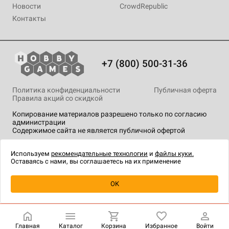
Новости
CrowdRepublic
Контакты
+7 (800) 500-31-36
Политика конфиденциальности
Публичная оферта
Правила акций со скидкой
Копирование материалов разрешено только по согласию
администрации
Содержимое сайта не является публичной офертой
На сайте Hobby Games применяются
рекомендательные
технологии
.
Используем
рекомендательные технологии
и
файлы куки.
Оставаясь с нами, вы соглашаетесь на их применение
Уведомить о наличии
OK
Главная
Каталог
Корзина
Избранное
Войти