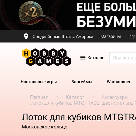
Соединённые Штаты Америки
Магазины
Игр
Каталог
Настольные игры
Варгеймы
Warhammer
Главная
Каталог
Аксессуары
Лоток для кубиков MTGTRADE: шестиугольны
Лоток для кубиков MTGTR
Московское кольцо