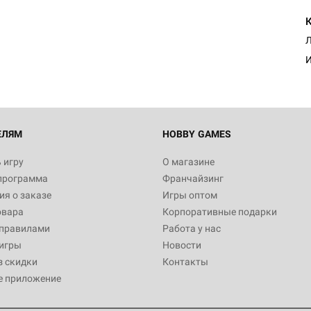
Л
И
ЕЛЯМ
HOBBY GAMES
 игру
О магазине
программа
Франчайзинг
я о заказе
Игры оптом
овара
Корпоративные подарки
 правилами
Работа у нас
игры
Новости
з скидки
Контакты
е приложение