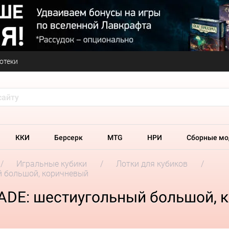
отеки
ККИ
Берсерк
MTG
НРИ
Сборные мо
Игральные кубики
Лотки для кубиков
й большой, коричневый
ADE: шестиугольный большой, 