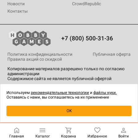
Новости
CrowdRepublic
Контакты
+7 (800) 500-31-36
Политика конфиденциальности
Публичная оферта
Правила акций со скидкой
Копирование материалов разрешено только по согласию
администрации
Содержимое сайта не является публичной офертой
На сайте Hobby Games применяются
рекомендательные
технологии
.
Используем
рекомендательные технологии
и
файлы куки.
Оставаясь с нами, вы соглашаетесь на их применение
Уведомить о наличии
OK
Главная
Каталог
Корзина
Избранное
Войти