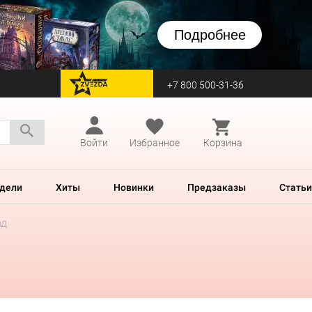
Подробнее
+7 800 500-31-36
перейти на Zvezda
Войти
Избранное
Корзина
дели
Хиты
Новинки
Предзаказы
Статьи
од