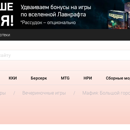
отеки
ККИ
Берсерк
MTG
НРИ
Сборные мо
гры
Вечериночные игры
Мафия: Большой гор