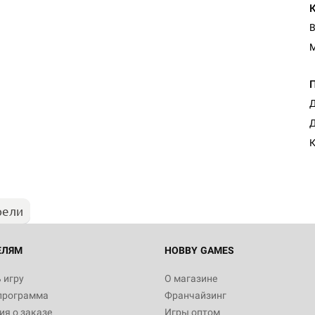
В
Д
Настольная игра Hobby Worl
Д
"Мир фантастики. Спецвыпус
Стругацкие"
1 490
рели
Настольная игра Hobby Worl
империи: Боевая тревога
799
ЕЛЯМ
HOBBY GAMES
 игру
О магазине
программа
Франчайзинг
Настольная игра Hobby Worl
я о заказе
Игры оптом