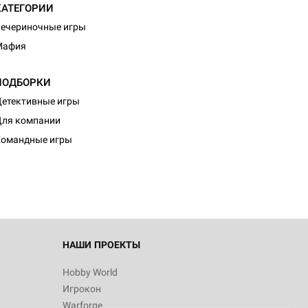
КАТЕГОРИИ
ечериночные игры
Мафия
ПОДБОРКИ
етективные игры
d Журнал
ля компании
к: Братья
Командные игры
d Звёздные
НАШИ ПРОЕКТЫ
Hobby World
Игрокон
d Сумерки
Warforge