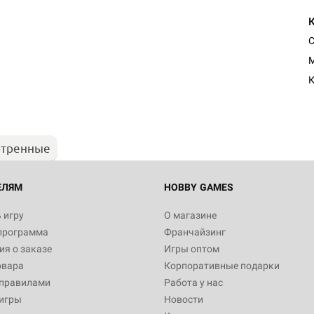
C
M
К
отренные
ЕЛЯМ
HOBBY GAMES
 игру
О магазине
программа
Франчайзинг
я о заказе
Игры оптом
овара
Корпоративные подарки
 правилами
Работа у нас
игры
Новости