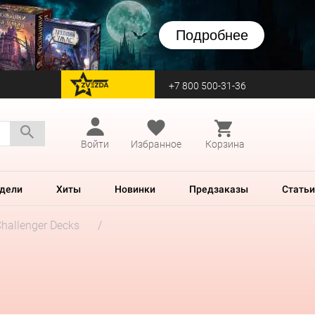
Подробнее
+7 800 500-31-36
перейти на Zvezda
Войти
Избранное
Корзина
дели
Хиты
Новинки
Предзаказы
Статьи
hallenger Decks