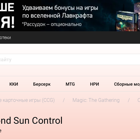
отеки
ККИ
Берсерк
MTG
НРИ
Сборные мо
 карточные игры (CCG)
Magic: The Gathering
C
nd Sun Control
е