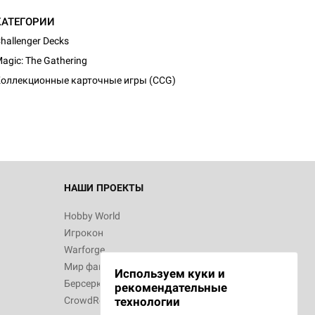
КАТЕГОРИИ
hallenger Decks
agic: The Gathering
оллекционные карточные игры (CCG)
НАШИ ПРОЕКТЫ
Hobby World
Игрокон
Warforge
Мир фантастики
Используем куки и
Берсерк
рекомендательные
CrowdRepublic
технологии