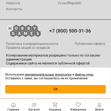
Новости
CrowdRepublic
Контакты
+7 (800) 500-31-36
Политика конфиденциальности
Публичная оферта
Правила акций со скидкой
Копирование материалов разрешено только по согласию
администрации
Содержимое сайта не является публичной офертой
На сайте Hobby Games применяются
рекомендательные
технологии
.
Используем
рекомендательные технологии
и
файлы куки.
Оставаясь с нами, вы соглашаетесь на их применение
Уведомить о наличии
OK
Главная
Каталог
Корзина
Избранное
Войти