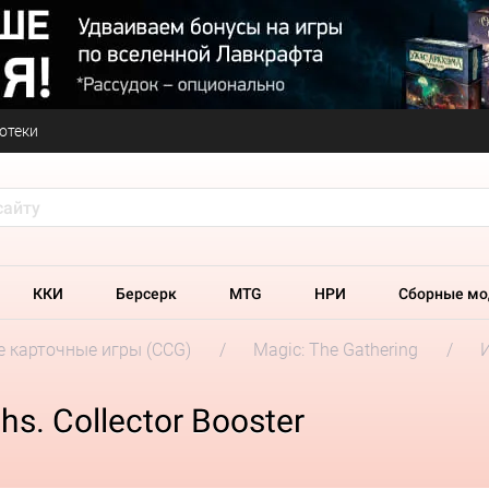
отеки
ККИ
Берсерк
MTG
НРИ
Сборные мо
 карточные игры (CCG)
Magic: The Gathering
hs. Collector Booster