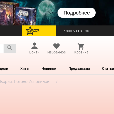
Подробнее
+7 800 500-31-36
перейти на Zvezda
Войти
Избранное
Корзина
дели
Хиты
Новинки
Предзаказы
Статьи
Икория: Логово Исполинов