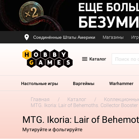
Соединённые Штаты Америки
Магазины
Игр
Каталог
Настольные игры
Варгеймы
Warhammer
Главная
Каталог
Коллекционные
MTG. Ikoria: Lair of Behemoths. Collector Booster
MTG. Ikoria: Lair of Behemot
Мутируйте и фольгируйте