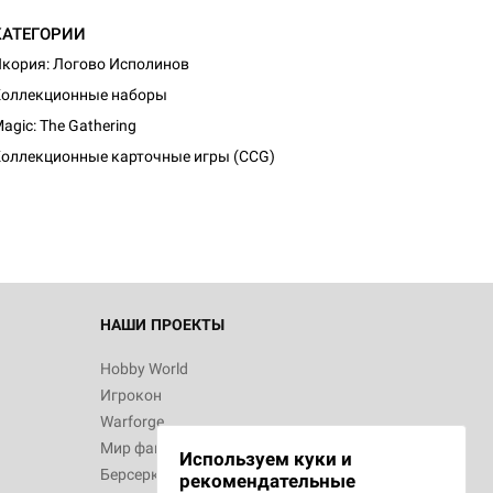
КАТЕГОРИИ
кория: Логово Исполинов
оллекционные наборы
d Журнал
agic: The Gathering
к: Братья
оллекционные карточные игры (CCG)
d Звёздные
НАШИ ПРОЕКТЫ
Hobby World
Игрокон
d Сумерки
Warforge
: Грозовой
Мир фантастики
Используем куки и
Берсерк
рекомендательные