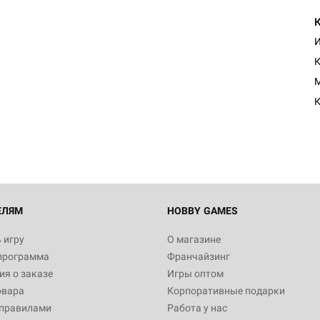
И
К
Настольная игра Hobby Worl
M
"Мир фантастики. Спецвыпус
Стругацкие"
К
1 490
Настольная игра Hobby Worl
империи: Боевая тревога
799
ЕЛЯМ
HOBBY GAMES
 игру
О магазине
программа
Франчайзинг
Настольная игра Hobby Worl
я о заказе
Игры оптом
империи. Четвёртая редакция
овара
Корпоративные подарки
Рубеж
12 990
 правилами
Работа у нас