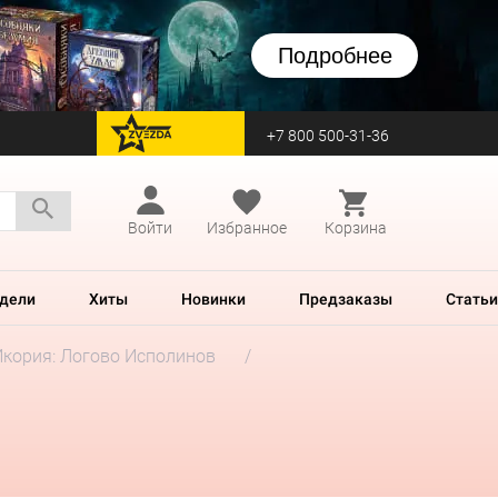
Подробнее
+7 800 500-31-36
перейти на Zvezda
Войти
Избранное
Корзина
дели
Хиты
Новинки
Предзаказы
Статьи
Икория: Логово Исполинов