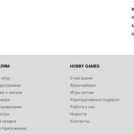
И
M
К
ЕЛЯМ
HOBBY GAMES
 игру
О магазине
программа
Франчайзинг
я о заказе
Игры оптом
овара
Корпоративные подарки
 правилами
Работа у нас
игры
Новости
з скидки
Контакты
е приложение