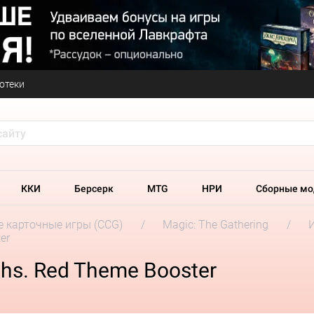
отеки
ККИ
Берсерк
MTG
НРИ
Сборные мо
 карточные игры (CCG)
Magic: The Gathering
er
oths. Red Theme Booster