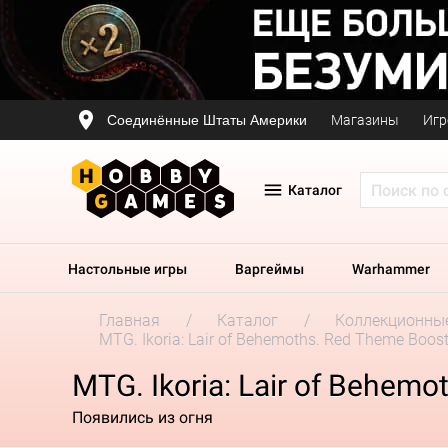
Соединённые Штаты Америки
Магазины
Игр
Каталог
Настольные игры
Варгеймы
Warhammer
Главная
Каталог
Коллекционные
MTG. Ikoria: Lair of Behemoths. Red Theme Boost
MTG. Ikoria: Lair of Behem
Появились из огня