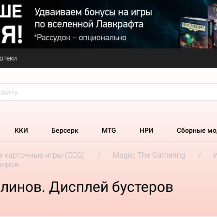
отеки
ККИ
Берсерк
MTG
НРИ
Сборные мо
 карточные игры (CCG)
Magic: The Gathering
теров
линов. Дисплей бустеров