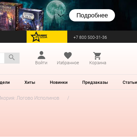
Подробнее
+7 800 500-31-36
перейти на Zvezda
Войти
Избранное
Корзина
дели
Хиты
Новинки
Предзаказы
Статьи
Икория: Логово Исполинов