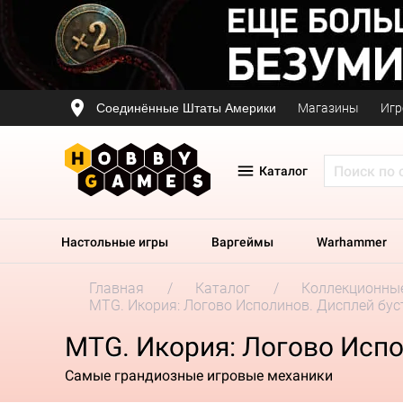
Соединённые Штаты Америки
Магазины
Игр
Каталог
Настольные игры
Варгеймы
Warhammer
Главная
Каталог
Коллекционные
MTG. Икория: Логово Исполинов. Дисплей бус
MTG. Икория: Логово Испо
Самые грандиозные игровые механики