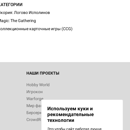
КАТЕГОРИИ
кория: Логово Исполинов
d Журнал
agic: The Gathering
к: Братья
оллекционные карточные игры (CCG)
d Звёздные
НАШИ ПРОЕКТЫ
Hobby World
Игрокон
d Сумерки
Warforge
: Грозовой
Мир фантастики
Используем куки и
Берсерк
рекомендательные
CrowdRepublic
технологии
Это чтобы сайт работал лучше.