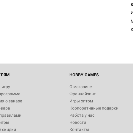
И
Настольная игра Hobby Worl
M
"Мир фантастики. Спецвыпус
Стругацкие"
К
1 490
Настольная игра Hobby Worl
империи: Боевая тревога
799
ЕЛЯМ
HOBBY GAMES
 игру
О магазине
программа
Франчайзинг
Настольная игра Hobby Worl
я о заказе
Игры оптом
империи. Четвёртая редакция
овара
Корпоративные подарки
Рубеж
12 990
 правилами
Работа у нас
игры
Новости
з скидки
Контакты