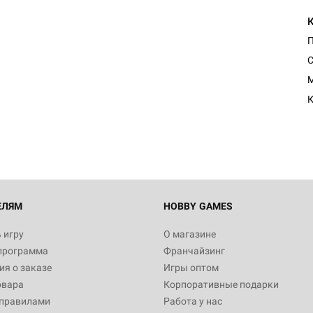
П
С
M
К
ЕЛЯМ
HOBBY GAMES
 игру
О магазине
программа
Франчайзинг
я о заказе
Игры оптом
овара
Корпоративные подарки
 правилами
Работа у нас