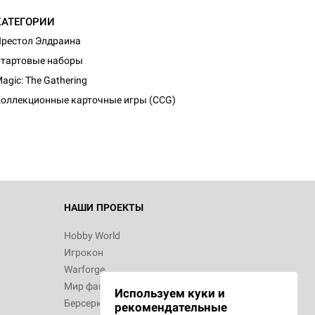
КАТЕГОРИИ
рестол Элдраина
тартовые наборы
agic: The Gathering
оллекционные карточные игры (CCG)
НАШИ ПРОЕКТЫ
Hobby World
Игрокон
Warforge
Мир фантастики
Используем куки и
Берсерк
рекомендательные