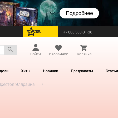
Подробнее
+7 800 500-31-36
перейти на Zvezda
Войти
Избранное
Корзина
дели
Хиты
Новинки
Предзаказы
Статьи
Престол Элдраина