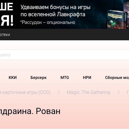
отеки
ККИ
Берсерк
MTG
НРИ
Сборные мо
 карточные игры (CCG)
Magic: The Gathering
лдраина. Рован