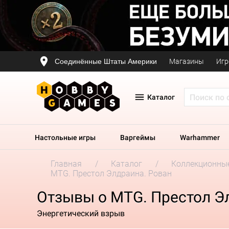
Соединённые Штаты Америки
Магазины
Игр
Каталог
Настольные игры
Варгеймы
Warhammer
Главная
Каталог
Коллекционные
MTG. Престол Элдраина. Рован
Отзывы о MTG. Престол Э
Энергетический взрыв