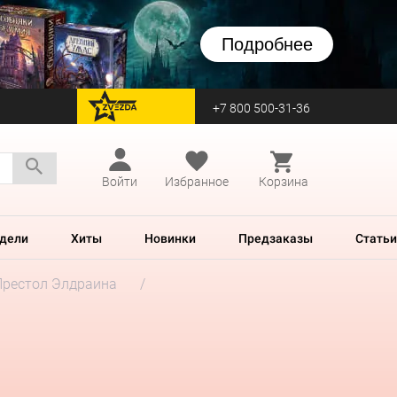
Подробнее
+7 800 500-31-36
перейти на Zvezda
Войти
Избранное
Корзина
дели
Хиты
Новинки
Предзаказы
Статьи
Престол Элдраина