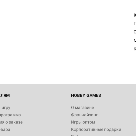
П
С
M
К
ЕЛЯМ
HOBBY GAMES
 игру
О магазине
программа
Франчайзинг
я о заказе
Игры оптом
овара
Корпоративные подарки