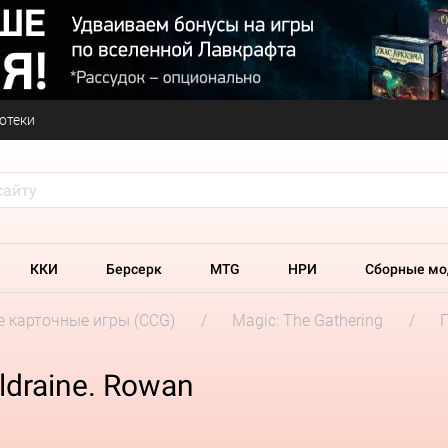
отеки
ККИ
Берсерк
MTG
НРИ
Сборные мо
 карточные игры (CCG)
Magic: The Gathering
ldraine. Rowan