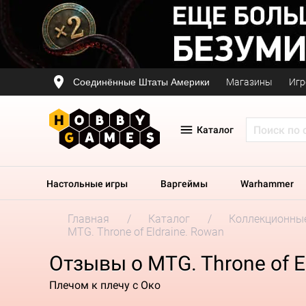
Соединённые Штаты Америки
Магазины
Игр
Каталог
Настольные игры
Варгеймы
Warhammer
Главная
Каталог
Коллекционные
MTG. Throne of Eldraine. Rowan
Отзывы о MTG. Throne of E
Плечом к плечу с Око