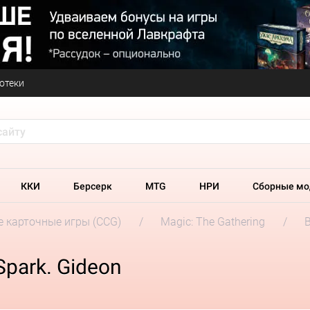
отеки
ККИ
Берсерк
MTG
НРИ
Сборные мо
 карточные игры (CCG)
Magic: The Gathering
Spark. Gideon