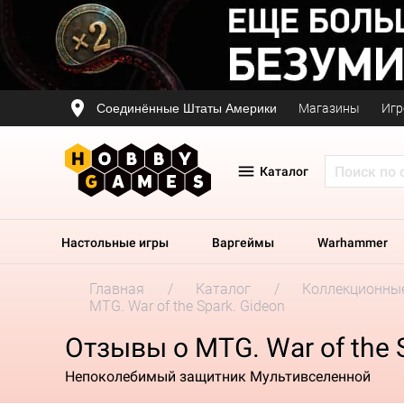
Соединённые Штаты Америки
Магазины
Игр
Каталог
Настольные игры
Варгеймы
Warhammer
Главная
Каталог
Коллекционные
MTG. War of the Spark. Gideon
Отзывы о MTG. War of the 
Непоколебимый защитник Мультивселенной