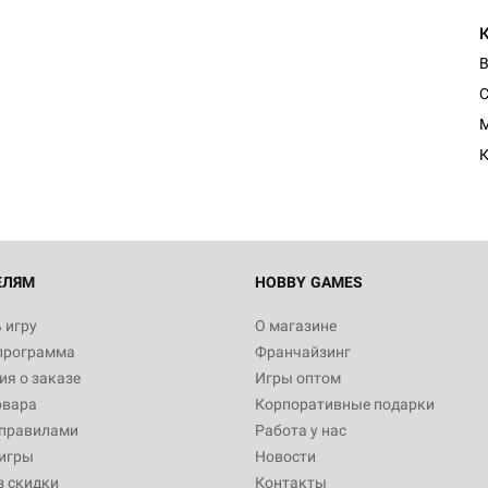
В
С
M
К
ЕЛЯМ
HOBBY GAMES
 игру
О магазине
программа
Франчайзинг
я о заказе
Игры оптом
овара
Корпоративные подарки
 правилами
Работа у нас
игры
Новости
з скидки
Контакты