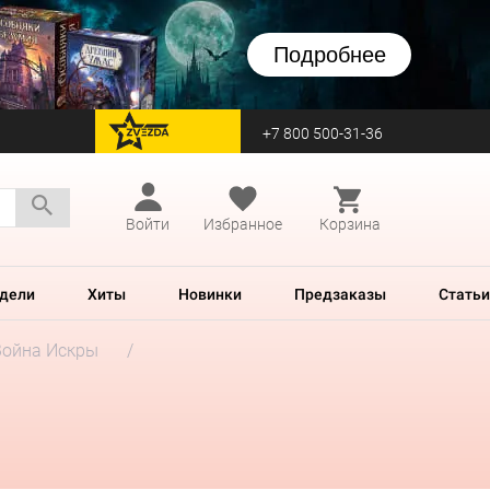
Подробнее
+7 800 500-31-36
перейти на Zvezda
Войти
Избранное
Корзина
дели
Хиты
Новинки
Предзаказы
Статьи
Война Искры