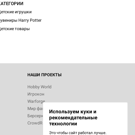
КАТЕГОРИИ
етские игрушки
d Монстры
увениры Harry Potter
етские товары
 Зомбицид:
НАШИ ПРОЕКТЫ
Hobby World
Игрокон
d Ужас
Warforge
Мир фантастики
Используем куки и
Берсерк
рекомендательные
CrowdRepublic
технологии
Это чтобы сайт работал лучше.