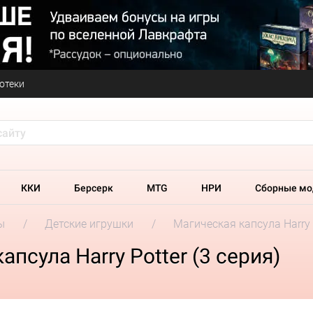
отеки
ККИ
Берсерк
MTG
НРИ
Сборные мо
ы
Детские игрушки
Магическая капсула Harry P
псула Harry Potter (3 серия)