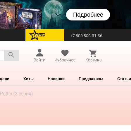
Подробнее
+7 800 500-31-36
перейти на Zvezda
Войти
Избранное
Корзина
дели
Хиты
Новинки
Предзаказы
Статьи
otter (3 серия)