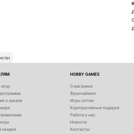
Д
Настольная игра Hobby Worl
С
Египта
Д
1 991
рели
Настольная игра Hobby World
Белая смерть
12 990
ЕЛЯМ
HOBBY GAMES
 игру
О магазине
программа
Франчайзинг
Настольная игра Hobby Worl
я о заказе
Игры оптом
Аркхэма. Карточная игра
овара
Корпоративные подарки
3 490
 правилами
Работа у нас
игры
Новости
з скидки
Контакты