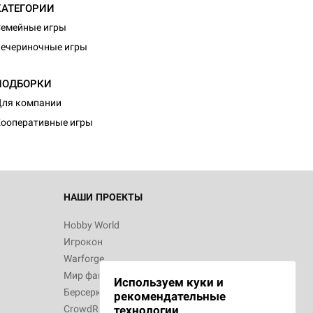
КАТЕГОРИИ
емейные игры
ечериночные игры
ПОДБОРКИ
ля компании
ооперативные игры
НАШИ ПРОЕКТЫ
Hobby World
Игрокон
Warforge
Мир фантастики
Используем куки и
Берсерк
рекомендательные
CrowdRepublic
технологии