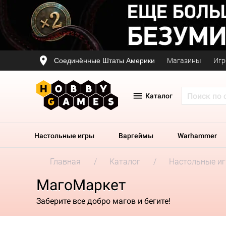
Соединённые Штаты Америки
Магазины
Игр
Каталог
Настольные игры
Варгеймы
Warhammer
Главная
Каталог
Настольные и
МагоМаркет
Заберите все добро магов и бегите!