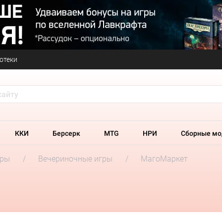
отеки
ККИ
Берсерк
MTG
НРИ
Сборные мо
гры
Вечериночные игры
МагоМаркет