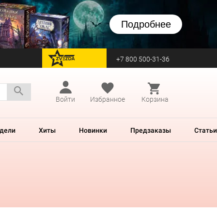
Подробнее
+7 800 500-31-36
перейти на Zvezda
Войти
Избранное
Корзина
дели
Хиты
Новинки
Предзаказы
Статьи