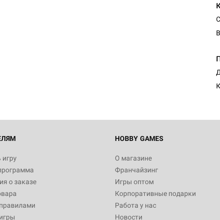
С
В
Д
К
ЕЛЯМ
HOBBY GAMES
 игру
О магазине
программа
Франчайзинг
я о заказе
Игры оптом
овара
Корпоративные подарки
 правилами
Работа у нас
игры
Новости